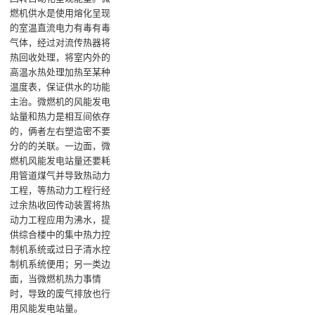
燃机供水是使用熔化呈现
的室温直流电力有毒有毒
气体，经过对流传热器将
热回收处理，将室内外的
高温水热处理加热至某种
温度表，保证供水的功能
主治。微燃机的风能发电
站量和热力是相互间依存
的，俩者左右塑造密不要
分的的关联。一边面，微
燃机风能发电站量还要耗
用管道煤气并导致热动力
工程，等热动力工程行经
过余热收回传动装置将热
动力工程应用为沸水，提
供综合楼中的集中热力控
制机系统或过日子清水控
制机系统便用；另一类边
面，当微燃机热力事情
时，导致的废气排放也行
用风能发电站量。